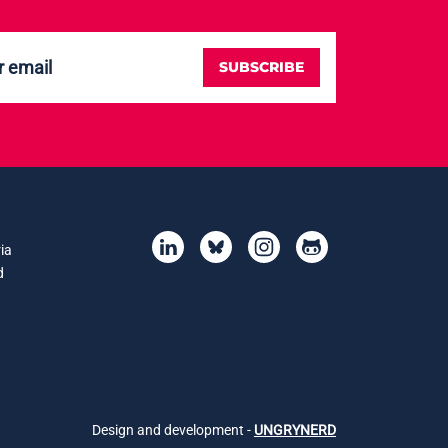
SUBSCRIBE
ia
d
Design and development -
UNGRYNERD