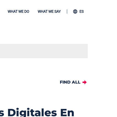
WHAT WE DO
WHAT WE SAY
ES
FIND ALL
s Digitales En