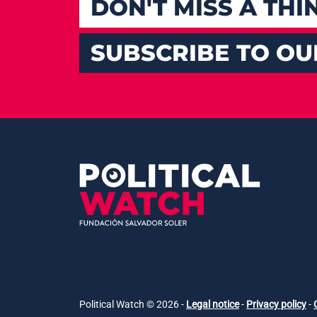
DON'T MISS A THI
SUBSCRIBE TO O
Political Watch © 2026 -
Legal notice
-
Privacy policy
-