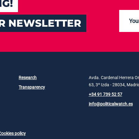
NG!
UR NEWSLETTER
Research
Avda. Cardenal Herrera Or
63, 3º Izda - 28034, Madri
Transparency
+34 91 739 52 57
info@politicalwatch.es
Cookies policy