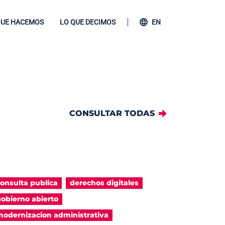
QUE HACEMOS
LO QUE DECIMOS
EN
CONSULTAR TODAS
onsulta publica
derechos digitales
obierno abierto
odernizacion administrativa